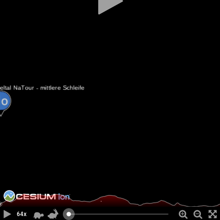
ecMAPS®
CESIUM
•
64x