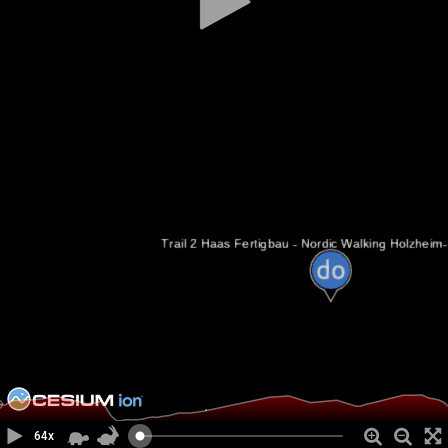
ecMAPS®
CESIUM
•
64x