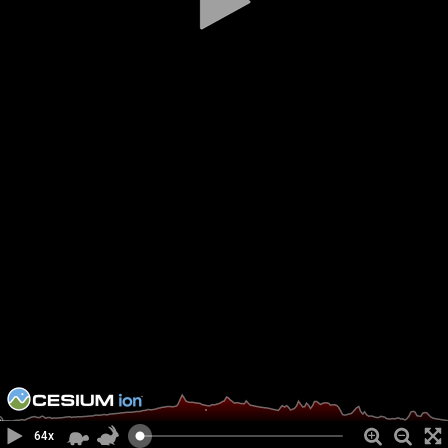
ecMAPS®
CESIUM
•
64x